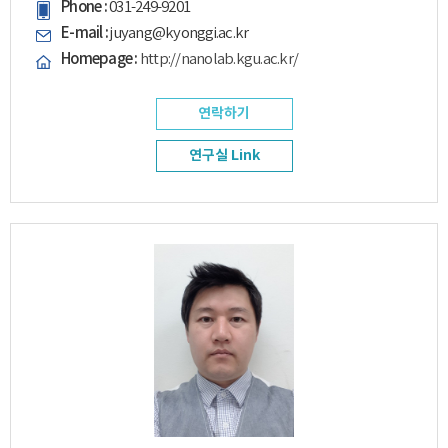
Phone :
031-249-9201
E-mail :
juyang@kyonggi.ac.kr
Homepage :
http://nanolab.kgu.ac.kr/
연락하기
연구실 Link