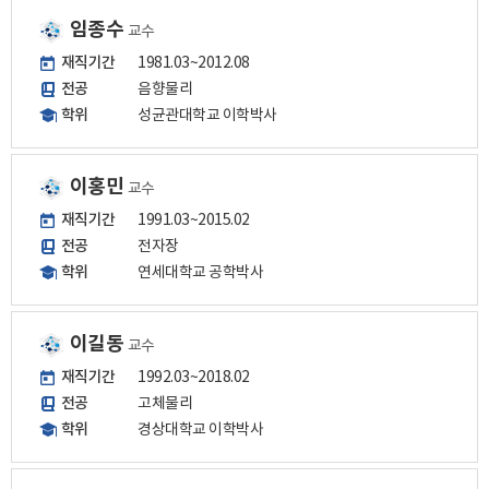
임종수
교수
재직기간
1981.03~2012.08
전공
음향물리
학위
성균관대학교 이학박사
이홍민
교수
재직기간
1991.03~2015.02
전공
전자장
학위
연세대학교 공학박사
이길동
교수
재직기간
1992.03~2018.02
전공
고체물리
학위
경상대학교 이학박사