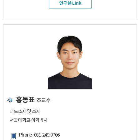
연구실 Link
홍동표
조교수
나노소재 및 소자
서울대학교 이학박사
Phone :
031-249-9706