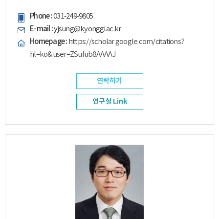
Phone :
031-249-9805
E-mail :
yjsung@kyonggi.ac.kr
Homepage :
https://scholar.google.com/citations?
hl=ko&user=ZSufub8AAAAJ
연락하기
연구실 Link