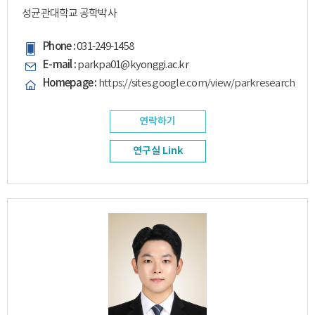
성균관대학교 공학박사
Phone :
031-249-1458
E-mail :
parkpa01@kyonggi.ac.kr
Homepage :
https://sites.google.com/view/parkresearch
연락하기
연구실 Link