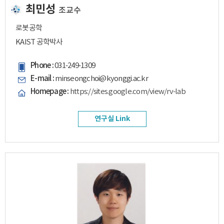
최민성
조교수
로봇공학
KAIST 공학박사
Phone :
031-249-1309
E-mail :
minseongchoi@kyonggi.ac.kr
Homepage :
https://sites.google.com/view/rv-lab
연구실 Link