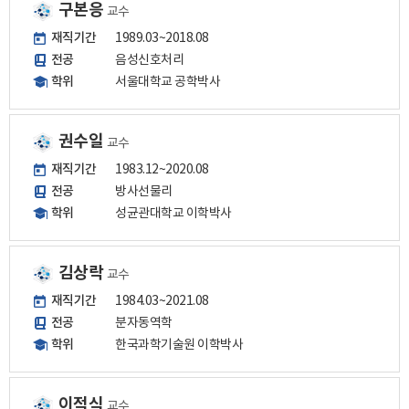
구본응
교수
재직기간
1989.03~2018.08
전공
음성신호처리
학위
서울대학교 공학박사
권수일
교수
재직기간
1983.12~2020.08
전공
방사선물리
학위
성균관대학교 이학박사
김상락
교수
재직기간
1984.03~2021.08
전공
분자동역학
학위
한국과학기술원 이학박사
이적식
교수