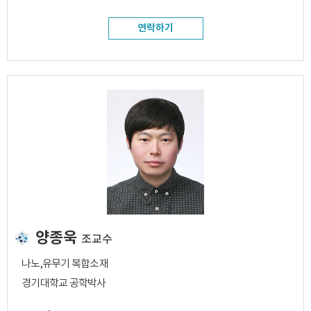
연락하기
양종욱
조교수
나노,유무기 복합소재
경기대학교 공학박사