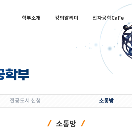
학부소개
강의알리미
전자공학CaFe
공학부
소통방
전공도서 신청
소통방