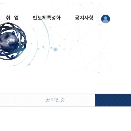
취 업
반도체특성화
공지사항
공학인증