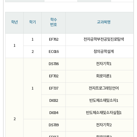
학수
학년
학기
교과목명
번호
1
EF762
전자공학부전공및진로탐색
1
2
EC016
창의공학설계
DS706
전자기학1
EF702
회로이론1
1
EF737
전자프로그래밍언어
DI032
반도체소재및소자1
DI034
반도체소재및소자실험1
2
DS709
전자기학2