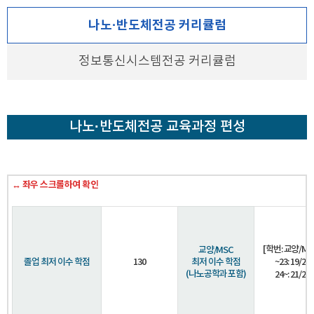
나노·반도체전공 커리큘럼
정보통신시스템전공 커리큘럼
나노·반도체전공 교육과정 편성
↔ 좌우 스크롤하여 확인
[학번: 교양/MS
교양/MSC
졸업 최저 이수 학점
130
최저 이수 학점
~23: 19/21
(나노공학과 포함)
24~: 21/21