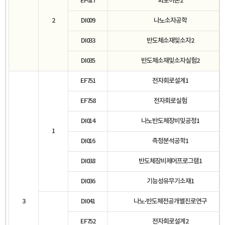
EF617
회로이론2
2
DI009
나노소자공학
DI033
반도체소재및소자2
DI035
반도체소재및소자실험2
EF751
전자회로설계1
EF758
전자회로실험
DI014
나노반도체장비및공정1
1
DI016
측정분석공학1
DI038
반도체장비제어프로그램1
DI036
기능성유무기소재1
3
DI041
나노·반도체전공개별진로연구
EF752
전자회로설계2