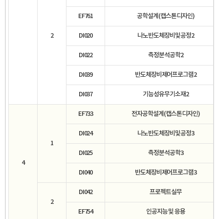
EF761
공학설계(캡스톤디자인)
2
DI020
나노반도체장비및공정2
DI022
측정분석공학2
DI039
반도체장비제어프로그램2
DI037
기능성유무기소재2
EF733
전자공학설계(캡스톤디자인)
DI024
나노반도체장비및공정3
1
DI025
측정분석공학3
4
DI040
반도체장비제어프로그램3
DI042
프로젝트실무
2
EF754
인공지능 및 응용