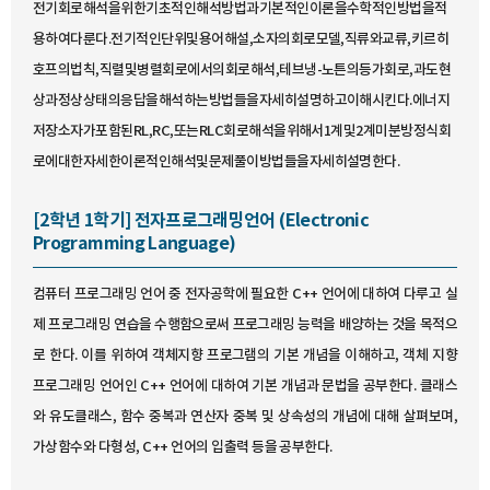
전기회로해석을위한기초적인해석방법과기본적인이론을수학적인방법을적
용하여다룬다.전기적인단위및용어해설,소자의회로모델,직류와교류,키르히
호프의법칙,직렬및병렬회로에서의회로해석,테브냉-노튼의등가회로,과도현
상과정상상태의응답을해석하는방법들을자세히설명하고이해시킨다.에너지
저장소자가포함된RL,RC,또는RLC회로해석을위해서1계및2계미분방정식회
로에대한자세한이론적인해석및문제풀이방법들을자세히설명한다.
[2학년 1학기] 전자프로그래밍언어 (Electronic
Programming Language)
컴퓨터 프로그래밍 언어 중 전자공학에 필요한 C++ 언어에 대하여 다루고 실
제 프로그래밍 연습을 수행함으로써 프로그래밍 능력을 배양하는 것을 목적으
로 한다. 이를 위하여 객체지향 프로그램의 기본 개념을 이해하고, 객체 지향
프로그래밍 언어인 C++ 언어에 대하여 기본 개념과 문법을 공부한다. 클래스
와 유도클래스, 함수 중복과 연산자 중복 및 상속성의 개념에 대해 살펴보며,
가상함수와 다형성, C++ 언어의 입출력 등을 공부한다.