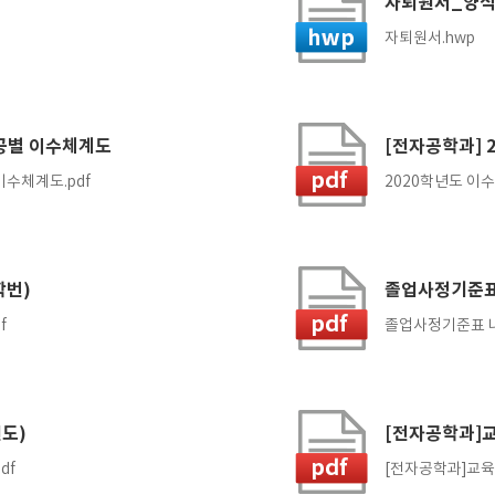
자퇴원서_양
자퇴원서.hwp
전공별 이수체계도
[전자공학과] 
이수체계도.pdf
2020학년도 이수
학번)
졸업사정기준표(
f
졸업사정기준표 나노 
도)
[전자공학과]
df
[전자공학과]교육