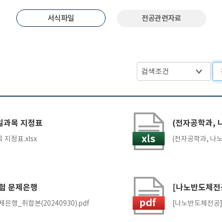
서식파일
전공관련자료
동일과목 지정표
 지정표.xlsx
험 문제은행
[나노반도체전
행_취합본(20240930).pdf
[나노반도체전공] 