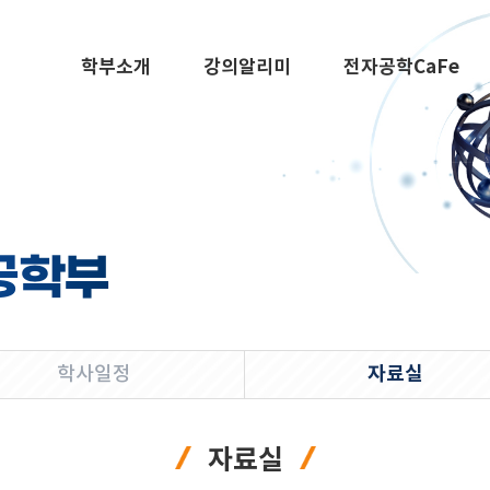
학부소개
강의알리미
전자공학CaFe
공학부
자료실
학사일정
자료실