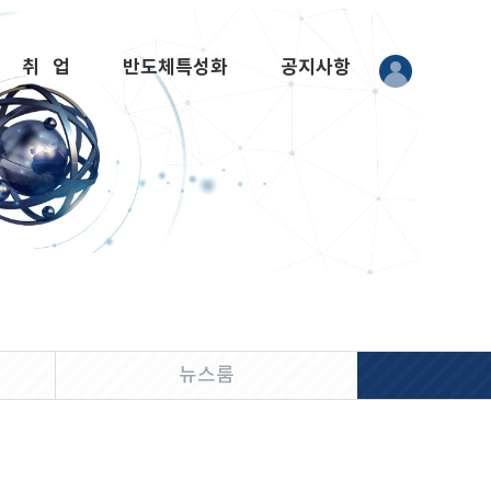
취 업
반도체특성화
공지사항
뉴스룸