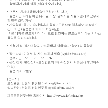
- 학회참가 기회 제공 (실습 우수자 해당)
▪ 근무지: 차세대융합기술연구원 (수원, 광교)
▪ 실습기간: 6개월 이상 (주 3일 이상, 플렉서블 자율타임제로 근무시
간 탄력 조정 가능)
▪ 계약형태: 국가기술개발과제 학생연구원으로 채용되어 소정에 인
건비 지급 (실습형태에 따라 차등지급)
* 본 계약은 근로계약이 아니므로 인건비는 근로소득이 아닌 기타소
득임을 알려드립니다.
▪ 신청 자격: 경기대학교 나노공학과 재학생(1-4학년) 및 휴학생
▪ 접수방법: 이력서 및 자기소개서 제출 (jyp83e@snu.ac.kr)
▪ 접수기간: `22. 1. 17. ~ `22. 1. 26.
▪ 선정 절차: 면접심사 (모집인원의 3배수 신청시 서류심사 후, 2배수
면접)
▪ 실습 개시: 2월중
[문의처]
모집관련: 김진이 행정원 (nalbaragi@snu.ac.kr)
실습관련: 전영표 선임연구원 (jyp83e@snu.ac.kr)
파동응용연구센터 홈페이지:
http://wave.re.kr/index.php