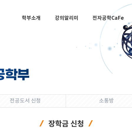
학부소개
강의알리미
전자공학CaFe
공학부
전공도서 신청
소통방
장학금 신청