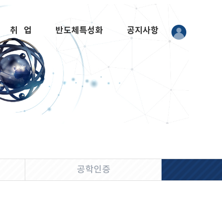
취 업
반도체특성화
공지사항
공학인증