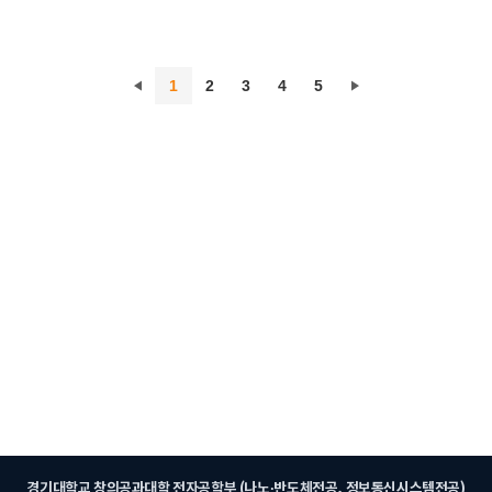
1
2
3
4
5
경기대학교 창의공과대학 전자공학부 (나노·반도체전공, 정보통신시스템전공)