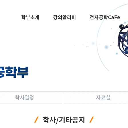
학부소개
강의알리미
전자공학CaFe
공학부
학사일정
자료실
학사/기타공지