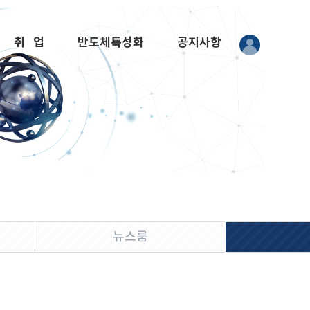
취 업
반도체특성화
공지사항
뉴스룸