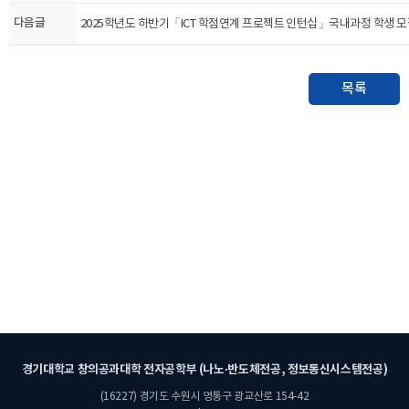
다음글
2025학년도 하반기「ICT 학점연계 프로젝트 인턴십」국내과정 학생 모
목록
경기대학교 창의공과대학 전자공학부 (나노·반도체전공, 정보통신시스템전공)
(16227) 경기도 수원시 영통구 광교산로 154-42