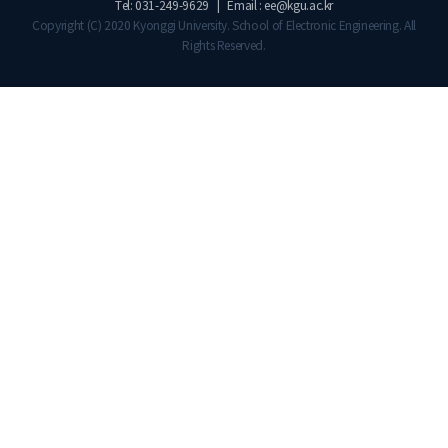
Tel: 031-249-9629 | Email : ee@kgu.ac.kr
Copyright (C) 2020 Kyonggi University. School of Electronic Engineering. All
Rights Reserved.