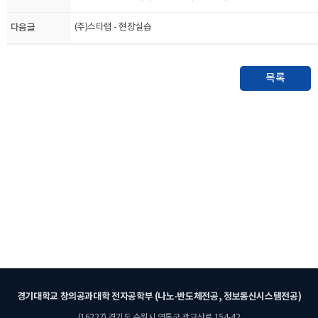
다음글
(주)스타랩 - 현장실습
목록
경기대학교 창의공과대학 전자공학부 (나노·반도체전공, 정보통신시스템전공)
(16227) 경기도 수원시 영통구 광교산로 154-42