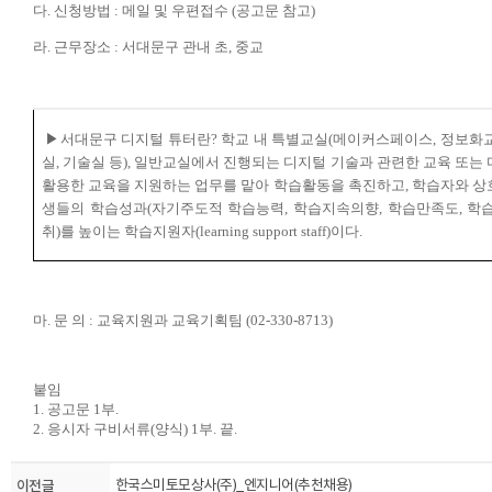
다
.
신청방법
:
메일 및 우편접수
(
공고문 참고
)
라
.
근무장소
:
서대문구 관내 초
,
중교
▶
서대문구 디지털 튜터란
?
학교 내 특별교실
(
메이커스페이스
,
정보화
실
,
기술실 등
),
일반교실에서 진행되는 디지털 기술과 관련한 교육 또는
활용한 교육을 지원하는 업무를 맡아 학습활동을 촉진하고
,
학습자와 상
생들의 학습성과
(
자기주도적 학습능력
,
학습지속의향
,
학습만족도
,
학
취
)
를 높이는 학습지원자
(learning support staff)
이다
.
마.
문 의
:
교육지원과 교육기획팀
(02-330-8713)
붙임
1.
공고문
1
부
.
2.
응시자 구비서류
(
양식
) 1
부
.
끝
.
이전글
한국스미토모상사(주)_엔지니어(추천채용)