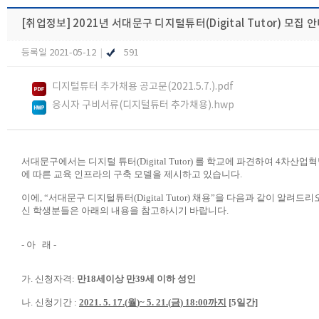
[취업정보]
2021년 서대문구 디지털튜터(Digital Tutor) 모집 
등록일 2021-05-12
|
591
디지털튜터 추가채용 공고문(2021.5.7.).pdf
응시자 구비서류(디지털튜터 추가채용).hwp
서대문구에서는 디지털 튜터
(Digital Tutor)
를 학교에 파견하여
4
차산업혁
에 따른 교육 인프라의 구축 모델을 제시하고 있습니다.
이에
, “
서대문구 디지털튜터
(Digital Tutor)
채용
”
을 다음과 같이 알려드리
신 학생분들은 아래의 내용을 참고하시기 바랍니다.
- 아 래 -
가
.
신청자격
:
만
18
세이상 만
39
세 이하 성인
나
.
신청기간
:
2021. 5. 17.(
월
)~ 5. 21.(
금
) 18:00
까지
[5
일간
]