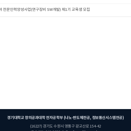
야 전문인력양성사업(연구장비 SW개발) 제1기 교육생 모집
경기대학교 창의공과대학 전자공학부 (나노·반도체전공, 정보통신시스템전공)
(16227) 경기도 수원시 영통구 광교산로 154-42