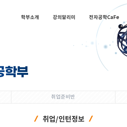
학부소개
강의알리미
전자공학CaFe
공학부
취업준비반
취업/인턴정보