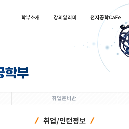
학부소개
강의알리미
전자공학CaFe
공학부
취업준비반
취업/인턴정보