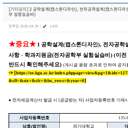
[기타공지]
2 공학설계(캡스톤디자인), 전자공학설계(캡스톤디자인
부 실험실습비)
등록일 2026-04-20
|
1420
★중요
★
1
공학설계(캡스톤디자인), 전자공학
​
사항 - 학과지원금(전자공학부 실험실습비)
(이전
반드시 확인해주세요)
(게시글 용량 초과로 인하여 공지
-> [
https://ee.kgu.ac.kr/index.phppage=view&pg=1&idx
]
&sfl=&stx=&sfc=&bo_rows=&year=0
●​ 전자세금계산서 발급 시 [공급받는 자] 사업자등록번호​ 기재사항
사업자등록번호
135-
상호(법인명)
경기대학교