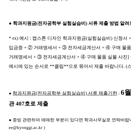
●
학과지원금(전자공학부 실험실습비)
​
서류 제출 방법 알려
* ex) 예시 : 캡스톤 디자인 학과지원금(실험실습비) 신청서 
입금증 + ②​
거래명세서
​ + ③ 전자세금계산서 + ④ 구매 물품
거래명세서
​ + ③ 전자세금계산서 + ④ 구매 물품 실물 사진]
+
예시에 있는 순서로 **클립**으로 묶어서 제출 바랍니다. (
6
학과지원금(전자공학부 실험실습비)
​ 서류 제출기한
●
:
관 407호
로 제출
● 증빙 관련하여 애매한 부분이 있다면 학과사무실로 연락바랍니다. ( 제
ee@kyonggi.ac.kr )