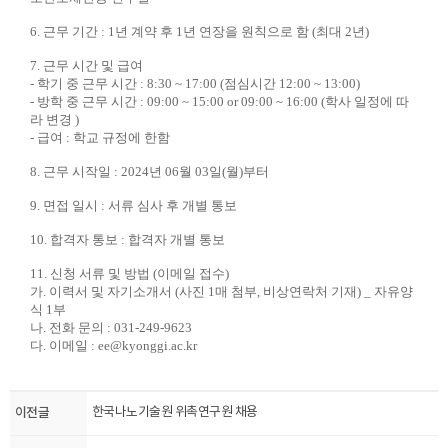
6.
근무 기간
: 1
년 계약 후
1
년 연장을 원칙으로 함
(
최대
2
년
)
7.
근무 시간 및 급여
-
학기 중 근무 시간
: 8:30 ~ 17:00 (
점심시간
12:00 ~ 13:00)
-
방학 중 근무 시간
: 09:00 ~ 15:00 or 09:00 ~ 16:00 (
학사 일정에 따
라 변경
)
-
급여
:
학교 규정에 한함
8.
근무 시작일
: 2024
년
06
월
03
일
(
월
)
부터
9.
면접 일시
:
서류 심사 후 개별 통보
10.
합격자 통보
:
합격자 개별 통보
11.
신청 서류 및 방법
(
이메일 접수
)
가
.
이력서 및 자기소개서
(
사진
1
매 첨부
,
비상연락처 기재
) _
자유양
식
1
부
나
.
전화 문의
: 031-249-9623
다
.
이메일
: ee@kyonggi.ac.kr
​ ​ ​
​
이전글
한국나노기술원 위촉연구원 채용