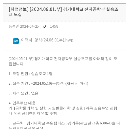
[취업정보]
[2024.06.01.부] 경기대학교 전자공학부 실습조
교 모집
등록일 2024-04-25
|
1458
이력서_양식(24.06.01부).hwp
[2024.05.01.
부
]
경기대학교 전자공학부 실습조교를 아래와 같이 모
집합니다
.
1.
모집 인원
:
실습조교
1
명
2.
접수 기간
: ~2024.05.10(
금
)
까지
(
채용 시 마감
)
3.
자격 요건
: 없음
4.
업무주요 내용
가
. [
공학물리학 및 실험
or
일반물리학 및 실험
]
과목 실습수업 진행
나
.
안전관리책임자 역할 수행
5.
근무처
:
경기대학교 수원캠퍼스
6
강의동
(
광교관
) 3
층
6306-B
호 나
노반도체전공 연구실