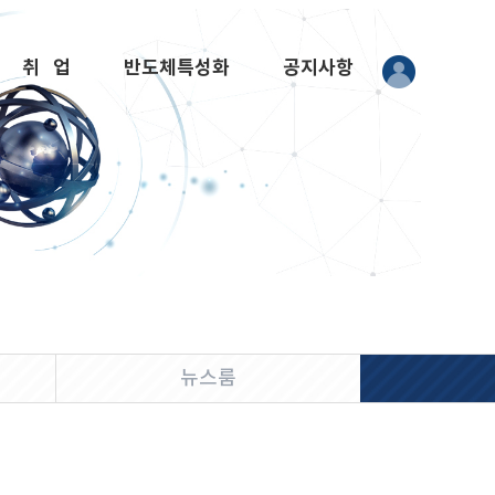
취 업
반도체특성화
공지사항
뉴스룸