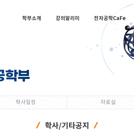
학부소개
강의알리미
전자공학CaFe
공학부
학사일정
자료실
학사/기타공지