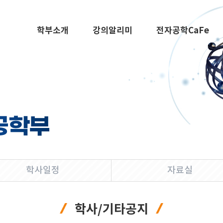
학부소개
강의알리미
전자공학CaFe
공학부
학사일정
자료실
학사/기타공지