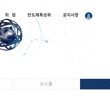
취 업
반도체특성화
공지사항
뉴스룸