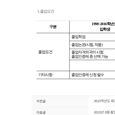
3. 졸업요건
1998~2016학
구분
입학생
졸업학점
졸업논문(시험, 작품)
졸업요건
졸업자격외국어 시험
졸업인증제 중 선택 가능
기타사항
졸업인증제 신청 필수
이전글
2023학년도 제
다음글
2023년 8월