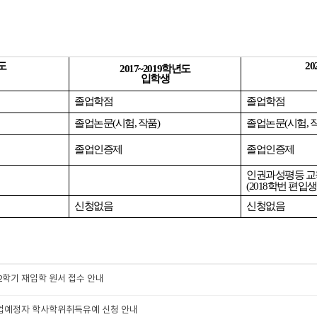
년도
2
2017~2019학년도
입학생
졸업학점
졸업학점
졸업논문(시험, 작품)
졸업논문(시험, 
졸업인증제
졸업인증제
인권과성평등 교
(2018학번 편입생
신청없음
신청없음
2학기 재입학 원서 접수 안내
 졸업예정자 학사학위취득유예 신청 안내