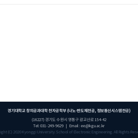
경기대학교 창의공과대학 전자공학부 (나노·반도체전공, 정보통신시스템전공)
(16227) 경기도 수원시 영통구 광교산로 154-42
Tel: 031-249-9629 | Email : ee@kgu.ac.kr
ght (C) 2020 Kyonggi University. School of Electronic Engineering. All Rights Re