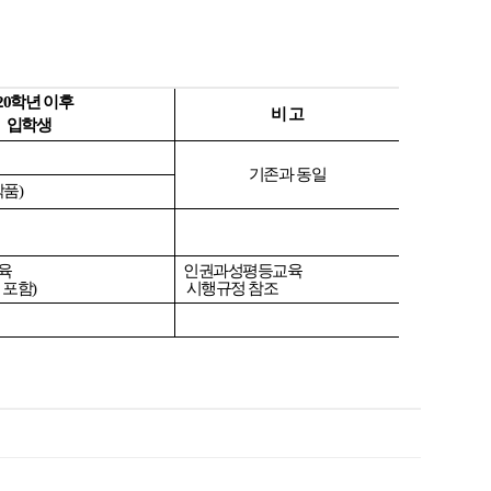
020학년 이후
비 고
입학생
기존과 동일
작품)
육
인권과성평등교육
 포함)
시행규정 참조