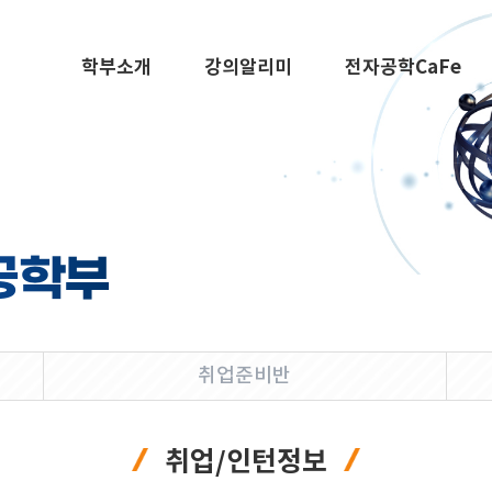
학부소개
강의알리미
전자공학CaFe
공학부
취업준비반
취업/인턴정보