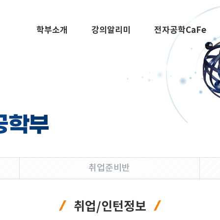
학부소개
강의알리미
전자공학CaFe
공학부
취업준비반
취업/인턴정보