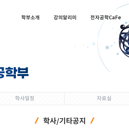
학부소개
강의알리미
전자공학CaFe
공학부
학사일정
자료실
학사/기타공지