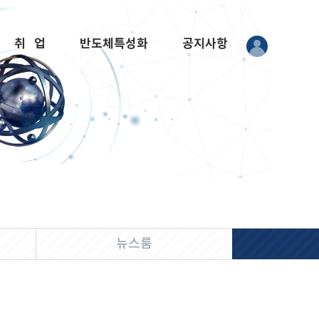
취 업
반도체특성화
공지사항
뉴스룸